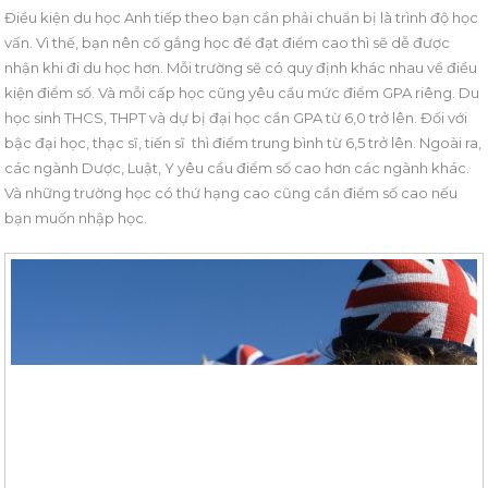
Điều kiện du học Anh tiếp theo bạn cần phải chuẩn bị là trình độ học
vấn. Vì thế, bạn nên cố gắng học để đạt điểm cao thì sẽ dễ được
nhận khi đi du học hơn. Mỗi trường sẽ có quy định khác nhau về điều
kiện điểm số. Và mỗi cấp học cũng yêu cầu mức điểm GPA riêng. Du
học sinh THCS, THPT và dự bị đại học cần GPA từ 6,0 trở lên. Đối với
bậc đại học, thạc sĩ, tiến sĩ thì điểm trung bình từ 6,5 trở lên. Ngoài ra,
các ngành Dược, Luật, Y yêu cầu điểm số cao hơn các ngành khác.
Và những trường học có thứ hạng cao cũng cần điểm số cao nếu
bạn muốn nhập học.