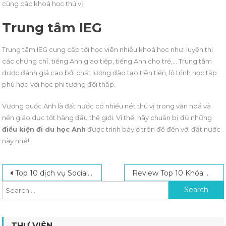
cùng các khoá học thú vị.
Trung tâm IEG
Trung tâm IEG cung cấp tới học viên nhiều khoá học như: luyện thi
các chứng chỉ, tiếng Anh giao tiếp, tiếng Anh cho trẻ,… Trung tâm
được đánh giá cao bởi chất lượng đào tạo tiên tiến, lộ trình học tập
phù hợp với học phí tương đối thấp.
Vương quốc Anh là đất nước có nhiều nét thú vị trong văn hoá và
nền giáo dục tốt hàng đầu thế giới. Vì thế, hãy chuẩn bị đủ những
điều kiện đi du học Anh
được trình bày ở trên để đến với đất nước
này nhé!
Post navigation
Search for:
Top 10 dịch vụ Social Marketing uy tín, chất lượng hàng đầu
Review Top 10 Khóa Học Tiếng Anh Online Uy Tín Hàng Đầu
THƯ VIỆN