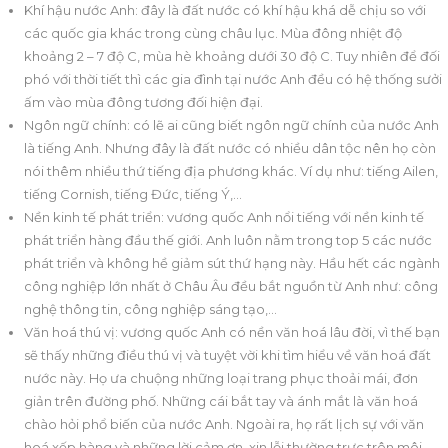
Khí hậu nước Anh: đây là đất nước có khí hậu khá dễ chịu so với
các quốc gia khác trong cùng châu lục. Mùa đông nhiệt độ
khoảng 2 – 7 độ C, mùa hè khoảng dưới 30 độ C. Tuy nhiên để đối
phó với thời tiết thì các gia đình tại nước Anh đều có hệ thống sưởi
ấm vào mùa đông tương đối hiện đại.
Ngôn ngữ chính: có lẽ ai cũng biết ngôn ngữ chính của nước Anh
là tiếng Anh. Nhưng đây là đất nước có nhiều dân tộc nên họ còn
nói thêm nhiều thứ tiếng địa phương khác. Ví dụ như: tiếng Ailen,
tiếng Cornish, tiếng Đức, tiếng Ý,…
Nền kinh tế phát triển: vương quốc Anh nổi tiếng với nền kinh tế
phát triển hàng đầu thế giới. Anh luôn nằm trong top 5 các nước
phát triển và không hề giảm sút thứ hạng này. Hầu hết các ngành
công nghiệp lớn nhất ở Châu Âu đều bắt nguồn từ Anh như: công
nghệ thông tin, công nghiệp sáng tạo,…
Văn hoá thú vị: vương quốc Anh có nền văn hoá lâu đời, vì thế bạn
sẽ thấy những điều thú vị và tuyệt vời khi tìm hiểu về văn hoá đất
nước này. Họ ưa chuộng những loại trang phục thoải mái, đơn
giản trên đường phố. Những cái bắt tay và ánh mắt là văn hoá
chào hỏi phổ biến của nước Anh. Ngoài ra, họ rất lịch sự với văn
hoá xếp hàng và những lời cảm ơn, xin lỗi thường trực trên môi.