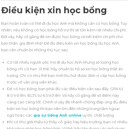
Điều kiện xin học bổng
Bạn hoàn toàn có thể đi du học Anh mà không cần có học bổng. Tuy
nhiên, nếu không có học bổng hỗ trợ thì sẽ tốn kém rất nhiều chi phí.
Bởi vậy, hãy cố gắng để xin được học bổng và tiết kiệm chi phí cho
bản thân, gia đình nhé! Để đủ điều kiện xin học bổng du học Anh,
bạn cần chuẩn bị những thủ tục sau:
Có rất nhiều người ước mơ đi du học Anh nhưng số lượng học
bổng chỉ có hạn. Vì thế, hãy chuẩn bị hồ sơ xin học bổng thật ấn
tượng. Chỉ có như thế bạn mới thu hút được đơn vị cấp học bổng
trước vô vàn ứng viên khác.
Để có học bổng, bạn phải đủ các điều kiện cần sau đây: GPA từ
8.0 trở lên, IELTS từ 6.5 trở lên. Và hãy cố gắng để số điểm này
càng cao càng tốt. Chính vì vậy để nhanh chóng đáp ứng đủ điều
kiện xin học bổng thì bạn nên tìm đến những trung tâm ngoại
ngữ hoặc các
gia sư tiếng Anh online
uy tín, chất lượng.
Khi có thư giới thiệu từ thầy cô giáo hay hiệu trưởng, bạn có nhiều
khả năng nhận học bổng hơn. Vì thế, hãy tận dụng các mối quan