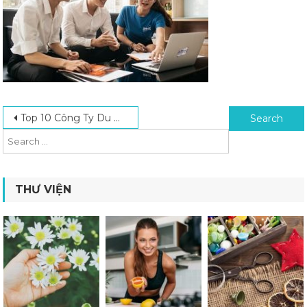
Post navigation
Search for:
Top 10 Công Ty Du Học Hàn Quốc Uy Tín Tại Hà Nội 2023
THƯ VIỆN