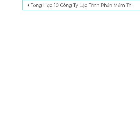
Post navigation
Tổng Hợp 10 Công Ty Lập Trình Phần Mềm Theo Yêu Cầu Chất Lượng, Giá Tốt