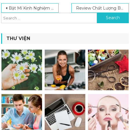
Post navigation
Search for:
Bật Mí Kinh Nghiệm Làm Youtube Đơn Giản Cho Người Mới
Review Chất Lượng Bàn Bida Lỗ Tại Bida Trọng Hiếu
THƯ VIỆN