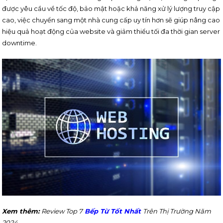
được yêu cầu về tốc độ, bảo mật hoặc khả năng xử lý lượng truy cập
cao, việc chuyển sang một nhà cung cấp uy tín hơn sẽ giúp nâng cao
hiệu quả hoạt động của website và giảm thiểu tối đa thời gian server
downtime.
Xem thêm:
Review Top 7
Bếp Từ Tốt Nhất
Trên Thị Trường Năm
2024