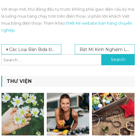
Với shop mới, thứ đáng đầu tư trước không phải giao diện cầu kỳ mà
là luồng mua hàng chạy trơn trên điện thoại, vì phần lớn khách Việt
mua bằng điện thoại. Tham khảo
thiết kế website bán hàng chuyên
nghiệp
.
Post navigation
Search for:
Các Loại Bàn Bida Được Lựa Chọn Nhiều Nhất Hiện Nay
Bật Mí Kinh Nghiệm Làm Youtube Đơn Giản Cho Người Mới
THƯ VIỆN