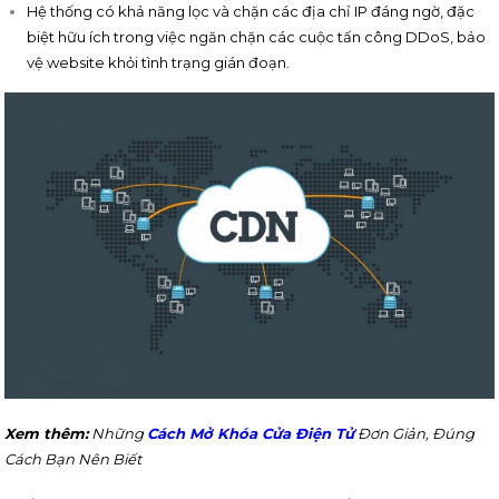
Hệ thống có khả năng lọc và chặn các địa chỉ IP đáng ngờ, đặc
biệt hữu ích trong việc ngăn chặn các cuộc tấn công DDoS, bảo
vệ website khỏi tình trạng gián đoạn.
Xem thêm:
Những
Cách Mở Khóa Cửa Điện Tử
Đơn Giản, Đúng
Cách Bạn Nên Biết