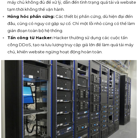
máy chủ không đủ để xử lý, dẫn đến tình trạng quá tải và website
tạm thời không thể vận hành.
Hỏng hóc phần cứng:
Các thiết bị phần cứng, dù hiện đại đến
đâu, cũng có nguy cơ gặp sự cố. Chỉ một lỗi nhỏ cũng có thể làm
gián đoạn toàn bộ hệ thống.
Tấn công từ Hacker:
Hacker thường sử dụng các cuộc tấn
công DDoS, tạo ra lưu lượng truy cập giả lớn để làm quá tải máy
chủ, khiến website ngừng hoạt động hoàn toàn.