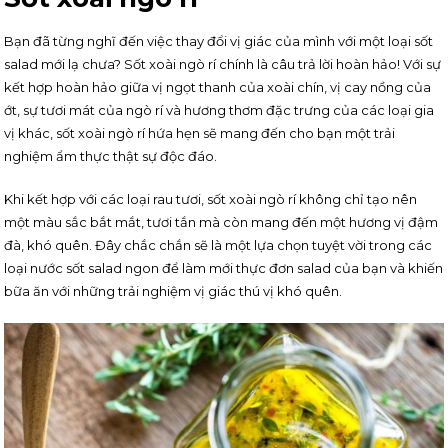
Bạn đã từng nghĩ đến việc thay đổi vị giác của mình với một loại sốt
salad mới lạ chưa? Sốt xoài ngò rí chính là câu trả lời hoàn hảo! Với sự
kết hợp hoàn hảo giữa vị ngọt thanh của xoài chín, vị cay nồng của
ớt, sự tươi mát của ngò rí và hương thơm đặc trưng của các loại gia
vị khác, sốt xoài ngò rí hứa hẹn sẽ mang đến cho bạn một trải
nghiệm ẩm thực thật sự độc đáo.
Khi kết hợp với các loại rau tươi, sốt xoài ngò rí không chỉ tạo nên
một màu sắc bắt mắt, tươi tắn mà còn mang đến một hương vị đậm
đà, khó quên. Đây chắc chắn sẽ là một lựa chọn tuyệt vời trong các
loại nước sốt salad ngon để làm mới thực đơn salad của bạn và khiến
bữa ăn với những trải nghiệm vị giác thú vị khó quên.