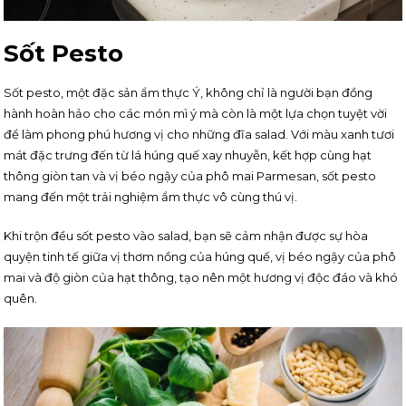
Sốt Pesto
Sốt pesto, một đặc sản ẩm thực Ý, không chỉ là người bạn đồng
hành hoàn hảo cho các món mì ý mà còn là một lựa chọn tuyệt vời
để làm phong phú hương vị cho những đĩa salad. Với màu xanh tươi
mát đặc trưng đến từ lá húng quế xay nhuyễn, kết hợp cùng hạt
thông giòn tan và vị béo ngậy của phô mai Parmesan, sốt pesto
mang đến một trải nghiệm ẩm thực vô cùng thú vị.
Khi trộn đều sốt pesto vào salad, bạn sẽ cảm nhận được sự hòa
quyện tinh tế giữa vị thơm nồng của húng quế, vị béo ngậy của phô
mai và độ giòn của hạt thông, tạo nên một hương vị độc đáo và khó
quên.