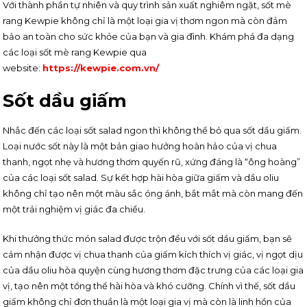
Với thành phần tự nhiên và quy trình sản xuất nghiêm ngặt, sốt mè
rang Kewpie không chỉ là một loại gia vị thơm ngon mà còn đảm
bảo an toàn cho sức khỏe của bạn và gia đình. Khám phá đa dạng
các loại sốt mè rang Kewpie qua
website:
https://kewpie.com.vn/
Sốt dầu giấm
Nhắc đến các loại sốt salad ngon thì không thể bỏ qua sốt dầu giấm.
Loại nước sốt này là một bản giao hưởng hoàn hảo của vị chua
thanh, ngọt nhẹ và hương thơm quyến rũ, xứng đáng là “ông hoàng”
của các loại sốt salad. Sự kết hợp hài hòa giữa giấm và dầu oliu
không chỉ tạo nên một màu sắc óng ánh, bắt mắt mà còn mang đến
một trải nghiệm vị giác đa chiều.
Khi thưởng thức món salad được trộn đều với sốt dầu giấm, bạn sẽ
cảm nhận được vị chua thanh của giấm kích thích vị giác, vị ngọt dịu
của dầu oliu hòa quyện cùng hương thơm đặc trưng của các loại gia
vị, tạo nên một tổng thể hài hòa và khó cưỡng. Chính vì thế, sốt dầu
giấm không chỉ đơn thuần là một loại gia vị mà còn là linh hồn của