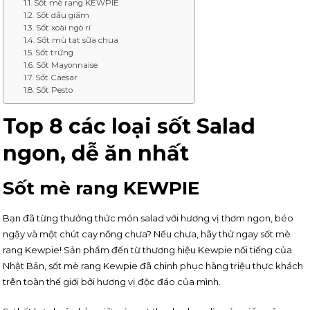
Sốt mè rang KEWPIE
Sốt dầu giấm
Sốt xoài ngò rí
Sốt mù tạt sữa chua
Sốt trứng
Sốt Mayonnaise
Sốt Caesar
Sốt Pesto
Top 8 các loại sốt Salad
ngon, dễ ăn nhất
Sốt mè rang KEWPIE
Bạn đã từng thưởng thức món salad với hương vị thơm ngon, béo
ngậy và một chút cay nồng chưa? Nếu chưa, hãy thử ngay sốt mè
rang Kewpie! Sản phẩm đến từ thương hiệu Kewpie nổi tiếng của
Nhật Bản, sốt mè rang Kewpie đã chinh phục hàng triệu thực khách
trên toàn thế giới bởi hương vị độc đáo của mình.