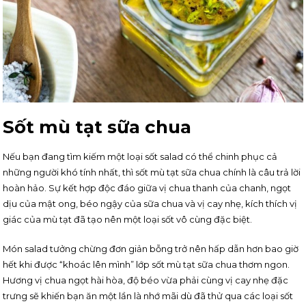
Sốt mù tạt sữa chua
Nếu bạn đang tìm kiếm một loại sốt salad có thể chinh phục cả
những người khó tính nhất, thì sốt mù tạt sữa chua chính là câu trả lời
hoàn hảo. Sự kết hợp độc đáo giữa vị chua thanh của chanh, ngọt
dịu của mật ong, béo ngậy của sữa chua và vị cay nhẹ, kích thích vị
giác của mù tạt đã tạo nên một loại sốt vô cùng đặc biệt.
Món salad tưởng chừng đơn giản bỗng trở nên hấp dẫn hơn bao giờ
hết khi được “khoác lên mình” lớp sốt mù tạt sữa chua thơm ngon.
Hương vị chua ngọt hài hòa, độ béo vừa phải cùng vị cay nhẹ đặc
trưng sẽ khiến bạn ăn một lần là nhớ mãi dù đã thử qua các loại sốt