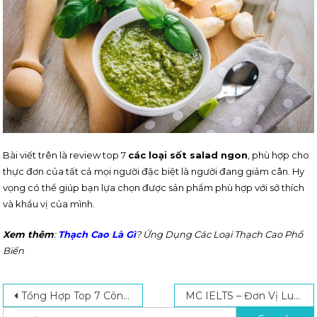
Bài viết trên là review top 7
các loại sốt salad ngon
, phù hợp cho
thực đơn của tất cả mọi người đặc biệt là người đang giảm cân. Hy
vọng có thể giúp bạn lựa chọn được sản phẩm phù hợp với sở thích
và khẩu vị của mình.
Xem thêm
:
Thạch Cao Là Gì
? Ứng Dụng Các Loại Thạch Cao Phổ
Biến
Post navigation
Search for:
Tổng Hợp Top 7 Công Ty Vệ Sinh Công Nghiệp Bình Tân Uy Tín Nhất 2024
MC IELTS – Đơn Vị Luyện Thi IELTS Uy Tín Hàng Đầu Hiện Nay