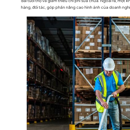
dài tuổi thọ và giảm thiểu chi phí sửa chữa. Ngoài ra, một 
hàng, đối tác, góp phần nâng cao hình ảnh của doanh ngh