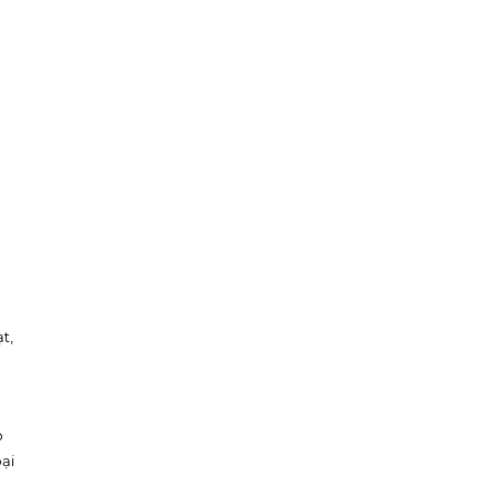
t,
o
ại