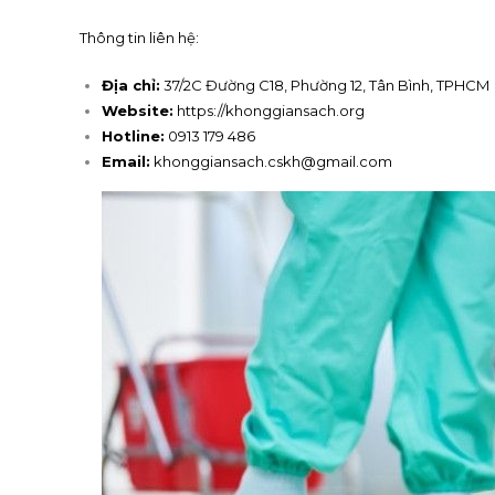
Thông tin liên hệ:
Địa chỉ:
37/2C Đường C18, Phường 12, Tân Bình, TPHCM
Website:
https://khonggiansach.org
Hotline:
0913 179 486
Email:
khonggiansach.cskh@gmail.com