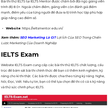
Bài thi thử IELTS tại IELTS Mentor được chấm bởi đội ngũ giảng viên
trình độ 8.0+. Ngoài chấm điểm, giảng viên còn đánh giá điểm
mạnh, điểm yếu của từng người để đưa ra lộ trình học tập phù hợp
giúp nâng cao điểm số.
Website
: https://ieltsmentor.edu.vn/
Xem thêm:
SEO Marketing Là Gì
?
Lợi Ích Của SEO Trong Chiến
Lược Marketing Của Doanh Nghiệp
IELTS Exam
Website IELTS Exam cung cấp các bài thi thử IELTS chất lượng, cấu
trúc đề bám sát bài thi chính thức để bạn có thêm kinh nghiệm, kỹ
năng cho kì thi thật. Các bài thi được chia theo từng kỹ năng: Nghe,
Nói, Đọc, Viết. Nếu tự tin, bạn có thể lựa chọn đề thi có cả 4 kỹ năng
và thử sức chinh phục IELTS.