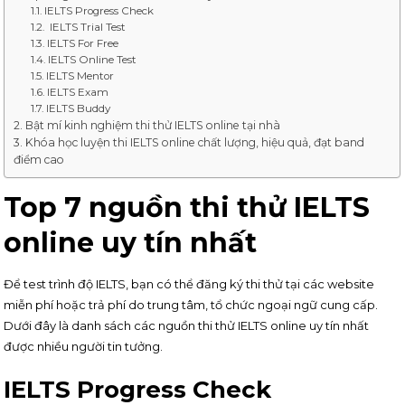
IELTS Progress Check
IELTS Trial Test
IELTS For Free
IELTS Online Test
IELTS Mentor
IELTS Exam
IELTS Buddy
Bật mí kinh nghiệm thi thử IELTS online tại nhà
Khóa học luyện thi IELTS online chất lượng, hiệu quả, đạt band
điểm cao
Top 7 nguồn thi thử IELTS
online uy tín nhất
Để test trình độ IELTS, bạn có thể đăng ký thi thử tại các website
miễn phí hoặc trả phí do trung tâm, tổ chức ngoại ngữ cung cấp.
Dưới đây là danh sách các nguồn thi thử IELTS online uy tín nhất
được nhiều người tin tưởng.
IELTS Progress Check