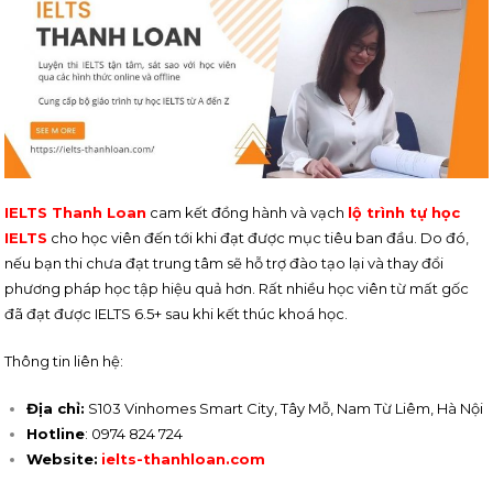
IELTS Thanh Loan
cam kết đồng hành và vạch
lộ trình tự học
IELTS
cho học viên đến tới khi đạt được mục tiêu ban đầu. Do đó,
nếu bạn thi chưa đạt trung tâm sẽ hỗ trợ đào tạo lại và thay đổi
phương pháp học tập hiệu quả hơn. Rất nhiều học viên từ mất gốc
đã đạt được IELTS 6.5+ sau khi kết thúc khoá học.
Thông tin liên hệ:
Địa chỉ:
S103 Vinhomes Smart City, Tây Mỗ, Nam Từ Liêm, Hà Nội
Hotline
: 0974 824 724
Website:
ielts-thanhloan.com