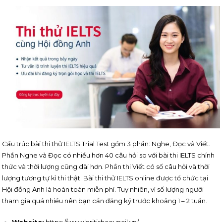
Cấu trúc bài thi thử IELTS Trial Test gồm 3 phần: Nghe, Đọc và Viết.
Phần Nghe và Đọc có nhiều hơn 40 câu hỏi so với bài thi IELTS chính
thức và thời lượng cũng dài hơn. Phần thi Viết có số câu hỏi và thời
lượng tương tự kì thi thật. Bài thi thử IELTS online được tổ chức tại
Hội đồng Anh là hoàn toàn miễn phí. Tuy nhiên, vì số lượng người
tham gia quá nhiều nên bạn cần đăng ký trước khoảng 1 – 2 tuần.
Website:
https://www.britishcouncil.vn/