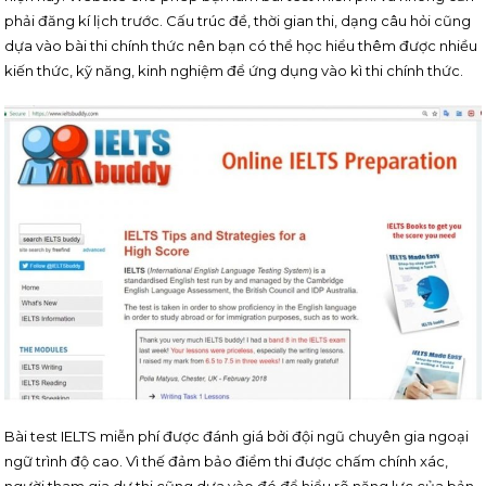
phải đăng kí lịch trước. Cấu trúc đề, thời gian thi, dạng câu hỏi cũng
dựa vào bài thi chính thức nên bạn có thể học hiểu thêm được nhiều
kiến thức, kỹ năng, kinh nghiệm để ứng dụng vào kì thi chính thức.
Bài test IELTS miễn phí được đánh giá bởi đội ngũ chuyên gia ngoại
ngữ trình độ cao. Vì thế đảm bảo điểm thi được chấm chính xác,