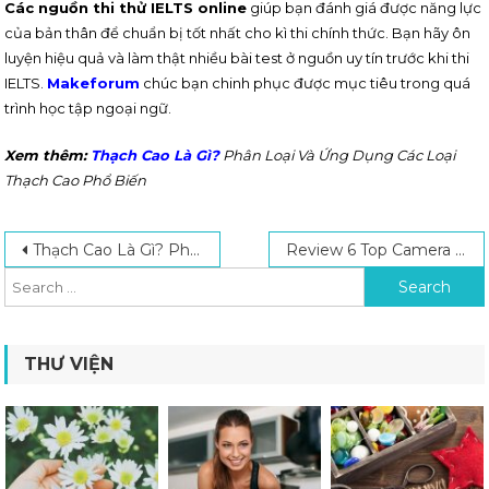
Các nguồn thi thử IELTS online
giúp bạn đánh giá được năng lực
của bản thân để chuẩn bị tốt nhất cho kì thi chính thức. Bạn hãy ôn
luyện hiệu quả và làm thật nhiều bài test ở nguồn uy tín trước khi thi
IELTS.
Makeforum
chúc bạn chinh phục được mục tiêu trong quá
trình học tập ngoại ngữ.
Xem thêm:
Thạch Cao Là Gì
?
Phân Loại Và Ứng Dụng Các Loại
Thạch Cao Phổ Biến
Post navigation
Search for:
Thạch Cao Là Gì? Phân Loại Và Ứng Dụng Các Loại Thạch Cao Phổ Biến
Review 6 Top Camera Quan Sát Ban Đêm Tốt Nhất Trên Thị Trường Hiện Nay
THƯ VIỆN