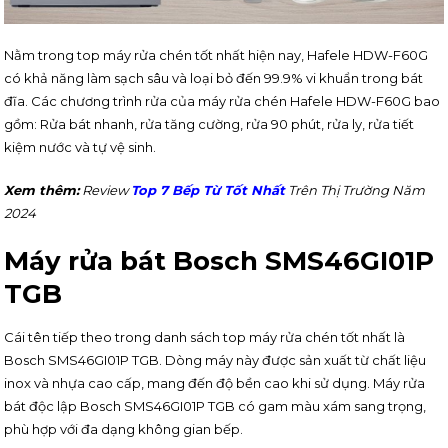
Nằm trong top máy rửa chén tốt nhất hiện nay, Hafele HDW-F60G
có khả năng làm sạch sâu và loại bỏ đến 99.9% vi khuẩn trong bát
đĩa. Các chương trình rửa của máy rửa chén Hafele HDW-F60G bao
gồm: Rửa bát nhanh, rửa tăng cường, rửa 90 phút, rửa ly, rửa tiết
kiệm nước và tự vệ sinh.
Xem thêm:
Review
Top 7 Bếp Từ Tốt Nhất
Trên Thị Trường Năm
2024
Máy rửa bát Bosch SMS46GI01P
TGB
Cái tên tiếp theo trong danh sách top máy rửa chén tốt nhất là
Bosch SMS46GI01P TGB. Dòng máy này được sản xuất từ chất liệu
inox và nhựa cao cấp, mang đến độ bền cao khi sử dụng. Máy rửa
bát độc lập Bosch SMS46GI01P TGB có gam màu xám sang trọng,
phù hợp với đa dạng không gian bếp.