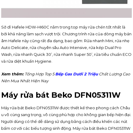
Sở dĩ Hafele HDW-HI60C nằm trong top máy rửa chén tốt nhất là
bởi khả năng làm sạch vượt trội. Chương trình rửa của dòng máy bán
âm Hafele này cũng rất đa dạng, bao gồm: Rửa nhanh Mini, rửa nhẹ
Auto Delicate, rửa chuyên sâu Auto Intensive, rửa kép Dual Pro
Wash, rửa nhanh Quick 30’, rửa nhanh Super 50’, rửa tiêu chuẩn ECO
và rửa diệt khuẩn Hygiene.
Xem thêm:
Tổng Hợp Top 5
Bếp Gas Dưới 2 Triệu
Chất Lượng Cao
Nên Mua Nhất Hiện Nay
Máy rửa bát Beko DFN05311W
Máy rửa bát Beko DFN05311W được thiết kế theo phong cách Châu
u vô cùng sang trọng, vô cùng phù hợp cho không gian bếp hiện đại.
Người dùng có thể dễ dàng sử dụng bằng cách điều khiển các nút
bấm cơ với các biểu tượng sinh động. Máy rửa bát Beko DFN05311W