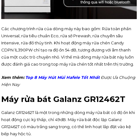
Các chương trình rửa của dòng máy này bao gồm: Rửa toàn phần
Universal, rửa tiêu chuẩn Eco, rửa sở Prewash, rửa chuyên sâu
Intensive, rửa đồ thủy tinh. Khi hoạt động máy rửa chén Candy
CDPN 1L390PW chỉ tạo ra độ ồn 54 dB, tương đương với âm thanh
của một cuộc trò chuyện nhỏ. Vì thế mà dòng máy rửa bát này luôn
được đánh giá cao trong top máy rửa chén tốt nhất trên thị trường.
Xem thêm:
Top 8 Máy Hút Mùi Hafele Tốt Nhất
Được Ưa Chuộng
Hiện Nay
Máy rửa bát Galanz GR12462T
Galanz GR12462T là một trong những dòng máy rửa bát có độ ồn khi
hoạt động cực kỳ thấp, chỉ 49dB. Máy rửa bát độc lập Galanz
GR12462T có màu trắng sang trọng, có thể linh hoạt lắp đặt vào kệ
bếp hay hộc tủ.