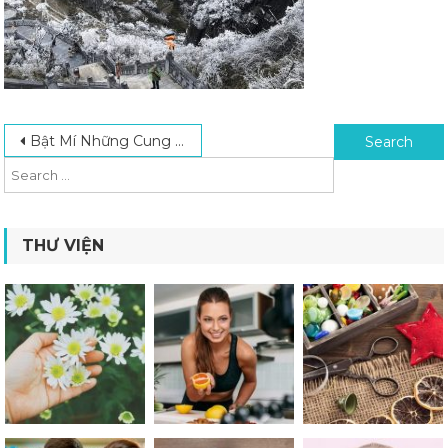
Post navigation
Search for:
Bật Mí Những Cung Đường Phượt Hà Giang Đẹp Nhất Nên Trải Nghiệm
THƯ VIỆN