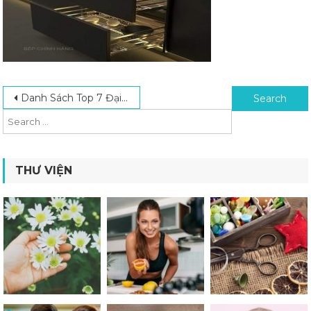
Post navigation
Search for:
Danh Sách Top 7 Đại Lý Hafele Uy Tín Nhất Trên Thị Trường Hiện Nay
THƯ VIỆN