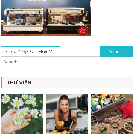
Post navigation
Search for:
Top 7 Địa Chỉ Mua Máy Pha Cafe Uy Tín Chính Hãng Tại Hà Nội
THƯ VIỆN