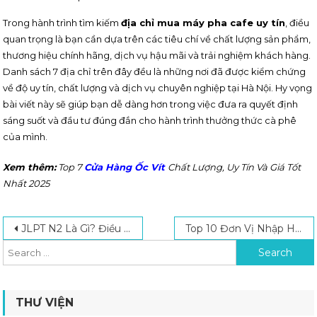
Trong hành trình tìm kiếm
địa chỉ mua máy pha cafe uy tín
, điều
quan trọng là bạn cần dựa trên các tiêu chí về chất lượng sản phẩm,
thương hiệu chính hãng, dịch vụ hậu mãi và trải nghiệm khách hàng.
Danh sách 7 địa chỉ trên đây đều là những nơi đã được kiểm chứng
về độ uy tín, chất lượng và dịch vụ chuyên nghiệp tại Hà Nội. Hy vọng
bài viết này sẽ giúp bạn dễ dàng hơn trong việc đưa ra quyết định
sáng suốt và đầu tư đúng đắn cho hành trình thưởng thức cà phê
của mình.
Xem thêm:
Top 7
Cửa Hàng Ốc Vít
Chất Lượng, Uy Tín Và Giá Tốt
Nhất 2025
Post navigation
Search for:
JLPT N2 Là Gì? Điều Kiện Tham Gia Và Cách Chuẩn Bị Cho Kỳ Thi N2 JLPT
Top 10 Đơn Vị Nhập Hàng 1688 Uy Tín, Giá Tốt Hiện Nay
THƯ VIỆN