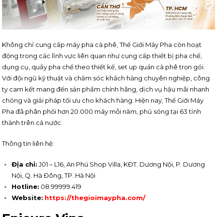
Không chỉ cung cấp máy pha cà phê, Thế Giới Máy Pha còn hoạt
động trong các lĩnh vực liên quan như cung cấp thiết bị pha chế,
dụng cụ, quầy pha chế theo thiết kế, set up quán cà phê trọn gói.
Với đội ngũ kỹ thuật và chăm sóc khách hàng chuyên nghiệp, công
ty cam kết mang đến sản phẩm chính hãng, dịch vụ hậu mãi nhanh
chóng và giải pháp tối ưu cho khách hàng. Hiện nay, Thế Giới Máy
Pha đã phân phối hơn 20.000 máy mỗi năm, phủ sóng tại 63 tỉnh
thành trên cả nước.
Thông tin liên hệ:
Địa chỉ:
J01 – L16, An Phú Shop Villa, KĐT. Dương Nội, P. Dương
Nội, Q. Hà Đông, TP. Hà Nội
Hotline:
08.99999.419
Website:
https://thegioimaypha.com/