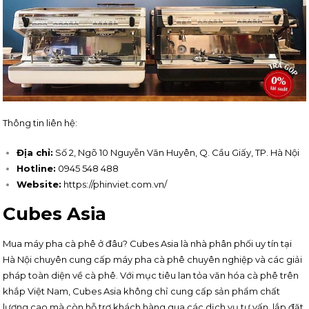
Thông tin liên hệ:
Địa chỉ:
Số 2, Ngõ 10 Nguyễn Văn Huyên, Q. Cầu Giấy, TP. Hà Nội
Hotline:
0945 548 488
Website:
https://phinviet.com.vn/
Cubes Asia
Mua máy pha cà phê ở đâu? Cubes Asia là nhà phân phối uy tín tại
Hà Nội chuyên cung cấp máy pha cà phê chuyên nghiệp và các giải
pháp toàn diện về cà phê. Với mục tiêu lan tỏa văn hóa cà phê trên
khắp Việt Nam, Cubes Asia không chỉ cung cấp sản phẩm chất
lượng cao mà còn hỗ trợ khách hàng qua các dịch vụ tư vấn, lắp đặt,