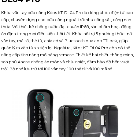
Khóa vân tay cửa cổng Kitos KT-DL04 Pro là dòng khóa điện tử cao
cấp, chuyên dụng cho cửa cổng ngoài trời như cổng sắt, cổng nan
thưa. Với thiết kế chống nước đạt chuẩn IP68, sản phẩm hoạt động
ổn định trong mọi điều kiện thời tiết. Khóa hỗ trợ 5 phương thức mở:
vân tay, mã số, thẻ từ, chìa cơ và Bluetooth qua app TTLock, giúp
quản lý ra vào từ xa tiện lợi. Ngoài ra, Kitos KT-DL04 Pro còn có thể
nâng cấp tính năng mở bằng remote. Thiết kế hai chiều thông minh,
sơn phủ Anote chống ăn mòn và chịu nhiệt, đảm bảo độ bền vượt
trội. Bộ nhớ lưu trữ tới 100 vân tay, 100 thẻ từ và 100 mã số.