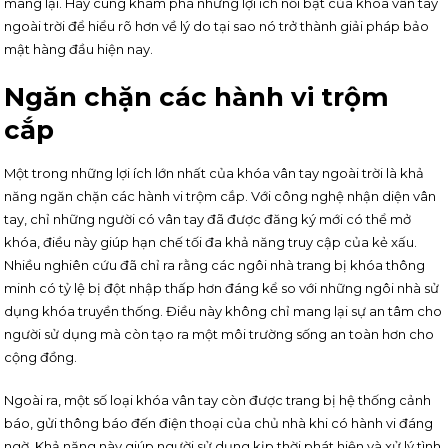
mang lại. Hãy cùng khám phá những lợi ích nổi bật của khóa vân tay
ngoài trời để hiểu rõ hơn về lý do tại sao nó trở thành giải pháp bảo
mật hàng đầu hiện nay.
Ngăn chặn các hành vi trộm
cắp
Một trong những lợi ích lớn nhất của khóa vân tay ngoài trời là khả
năng ngăn chặn các hành vi trộm cắp. Với công nghệ nhận diện vân
tay, chỉ những người có vân tay đã được đăng ký mới có thể mở
khóa, điều này giúp hạn chế tối đa khả năng truy cập của kẻ xấu.
Nhiều nghiên cứu đã chỉ ra rằng các ngôi nhà trang bị khóa thông
minh có tỷ lệ bị đột nhập thấp hơn đáng kể so với những ngôi nhà sử
dụng khóa truyền thống. Điều này không chỉ mang lại sự an tâm cho
người sử dụng mà còn tạo ra một môi trường sống an toàn hơn cho
cộng đồng.
Ngoài ra, một số loại khóa vân tay còn được trang bị hệ thống cảnh
báo, gửi thông báo đến điện thoại của chủ nhà khi có hành vi đáng
ngờ. Khả năng này giúp người sử dụng kịp thời phát hiện và xử lý tình