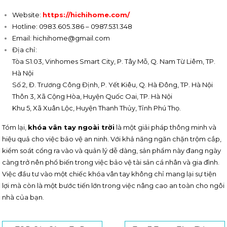
Website:
https://hichihome.com/
Hotline: 0983.605.386 – 0987.531.348
Email:
hichihome@gmail.com
Địa chỉ:
Tòa S1.03, Vinhomes Smart City, P. Tây Mỗ, Q. Nam Từ Liêm, TP.
Hà Nội
Số 2, Đ. Trương Công Định, P. Yết Kiêu, Q. Hà Đông, TP. Hà Nội
Thôn 3, Xã Cộng Hòa, Huyện Quốc Oai, TP. Hà Nội
Khu 5, Xã Xuân Lộc, Huyện Thanh Thủy, Tỉnh Phú Thọ.
Tóm lại,
khóa vân tay ngoài trời
là một giải pháp thông minh và
hiệu quả cho việc bảo vệ an ninh. Với khả năng ngăn chặn trộm cắp,
kiểm soát cổng ra vào và quản lý dễ dàng, sản phẩm này đang ngày
càng trở nên phổ biến trong việc bảo vệ tài sản cá nhân và gia đình.
Việc đầu tư vào một chiếc khóa vân tay không chỉ mang lại sự tiện
lợi mà còn là một bước tiến lớn trong việc nâng cao an toàn cho ngôi
nhà của bạn.
Search for: