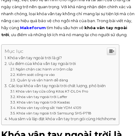
ngày càng trở nên quan trọng. Với khả năng nhận diện chính xác và
nhanh chóng, loại khóa vân tay không chỉ mang lại sự tiện lợi mà còn
nâng cao hiệu quả bảo vệ cho ngôi nhà của bạn. Trong bài viết này,
hãy cùng
Makeforum
tìm hiểu sâu hơn về
khóa vân tay ngoài
trời
, ưu điểm và những lợi ích mà nó mang lại cho người sử dụng.
Mục lục
Khóa vân tay ngoài trời là gì?
Ưu điểm của khóa vân tay ngoài trời
Ngăn chặn các hành vi trộm cắp
Kiểm soát cổng ra vào
Quản lý và vận hành dễ dàng
Các loại khóa vân tay ngoài trời chất lượng, phổ biến
Khóa vân tay cửa cổng Kitos KT-DL04 Pro
Khóa vân tay ngoài trời Laffer
Khóa vân tay ngoài trời Kaadas
Khóa vân tay cổng sắt Yale YDM 4109
Khóa vân tay ngoài trời Samsung SHS-P718
Mua sắm và lắp đặt khóa vân tay trọn gói cùng Hichihome
Khóa vân tay ngoài trời là