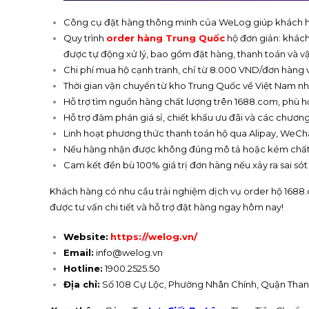
Công cụ đặt hàng thông minh của WeLog giúp khách hà
Quy trình
order hàng Trung Quốc
hộ đơn giản: khách
được tự động xử lý, bao gồm đặt hàng, thanh toán và v
Chi phí mua hộ cạnh tranh, chỉ từ 8.000 VND/đơn hàng v
Thời gian vận chuyển từ kho Trung Quốc về Việt Nam nha
Hỗ trợ tìm nguồn hàng chất lượng trên 1688.com, phù h
Hỗ trợ đàm phán giá sỉ, chiết khấu ưu đãi và các chương 
Linh hoạt phương thức thanh toán hộ qua Alipay, WeChat 
Nếu hàng nhận được không đúng mô tả hoặc kém chất l
Cam kết đền bù 100% giá trị đơn hàng nếu xảy ra sai só
Khách hàng có nhu cầu trải nghiệm dịch vụ order hộ 1688.
được tư vấn chi tiết và hỗ trợ đặt hàng ngay hôm nay!
Website:
https://welog.vn/
Email:
info@welog.vn
Hotline:
1900.2525.50
Địa chỉ:
Số 108 Cự Lộc, Phường Nhân Chính, Quận Than