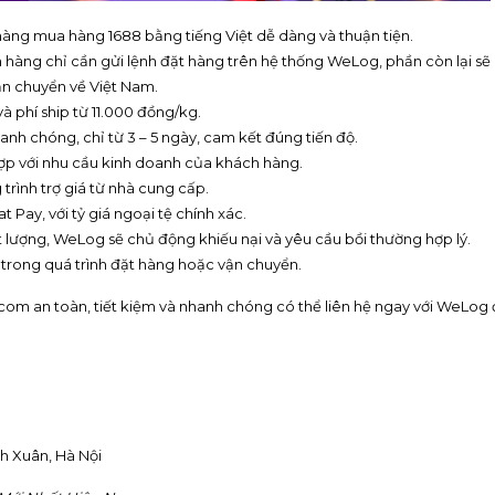
ng mua hàng 1688 bằng tiếng Việt dễ dàng và thuận tiện.
 hàng chỉ cần gửi lệnh đặt hàng trên hệ thống WeLog, phần còn lại sẽ
ận chuyển về Việt Nam.
à phí ship từ 11.000 đồng/kg.
nh chóng, chỉ từ 3 – 5 ngày, cam kết đúng tiến độ.
ợp với nhu cầu kinh doanh của khách hàng.
trình trợ giá từ nhà cung cấp.
Pay, với tỷ giá ngoại tệ chính xác.
ượng, WeLog sẽ chủ động khiếu nại và yêu cầu bồi thường hợp lý.
t trong quá trình đặt hàng hoặc vận chuyển.
com an toàn, tiết kiệm và nhanh chóng có thể liên hệ ngay với WeLog
h Xuân, Hà Nội