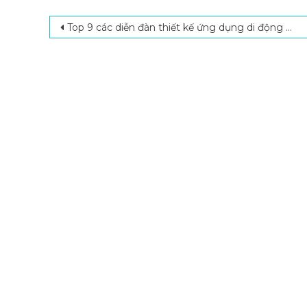
Post navigation
Top 9 các diễn đàn thiết kế ứng dụng di động dân IT nên biết