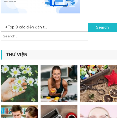
Post navigation
Search for:
Top 9 các diễn đàn thiết kế ứng dụng di động dân IT nên biết
THƯ VIỆN