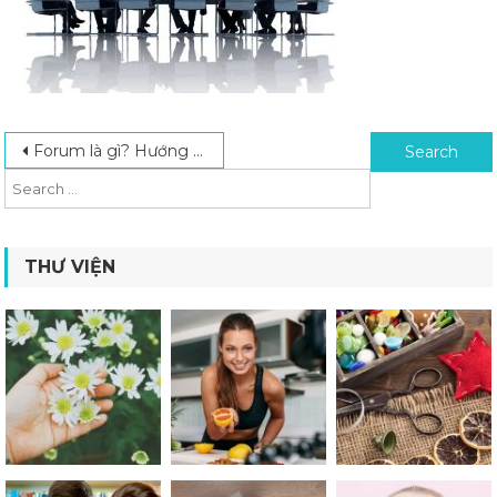
Post navigation
Search for:
Forum là gì? Hướng dẫn cách tạo Forum nhanh chóng – miễn phí
THƯ VIỆN