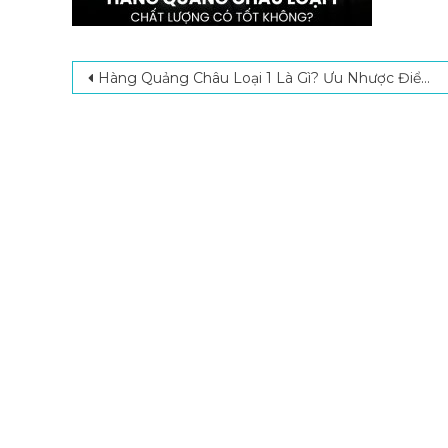
Post navigation
Hàng Quảng Châu Loại 1 Là Gì? Ưu Nhược Điểm Và Kinh Nghiệm Chọn Mua