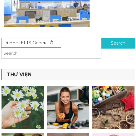
Post navigation
Search for:
Học IELTS General Ở đâu? Khám Phá Top 7 Trung Tâm Dạy IELTS Tốt Nhất
THƯ VIỆN