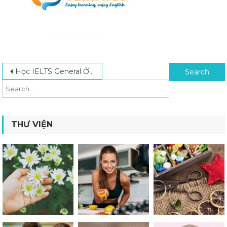
Post navigation
Search for:
Học IELTS General Ở đâu? Khám Phá Top 7 Trung Tâm Dạy IELTS Tốt Nhất
THƯ VIỆN