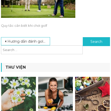
Quy tắc cần biết khi chơi golf
Post navigation
Search for:
Hướng dẫn đánh golf cơ bản cho người mới bắt đầu
THƯ VIỆN