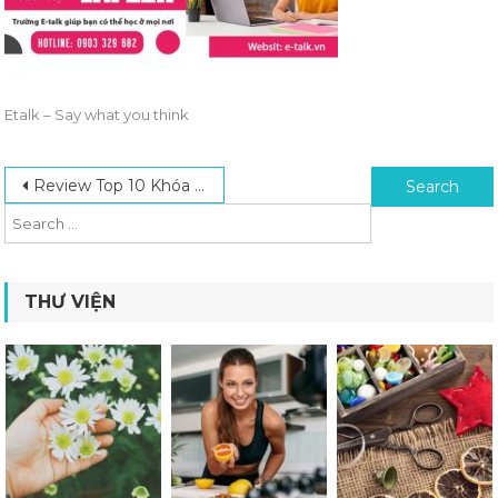
Etalk – Say what you think
Post navigation
Search for:
Review Top 10 Khóa Học Tiếng Anh Online Uy Tín Hàng Đầu
THƯ VIỆN