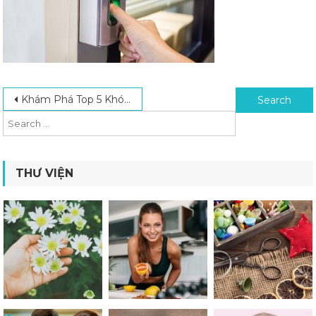
Post navigation
Search for:
Khám Phá Top 5 Khóa Vân Tay Ngoài Trời Chất Lượng Tốt Nhất Hiện Nay
THƯ VIỆN