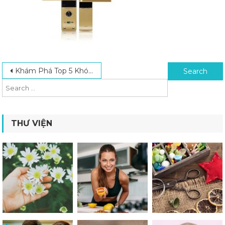
Post navigation
Search for:
Khám Phá Top 5 Khóa Vân Tay Ngoài Trời Chất Lượng Tốt Nhất Hiện Nay
THƯ VIỆN