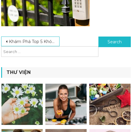
Post navigation
Search for:
Khám Phá Top 5 Khóa Vân Tay Ngoài Trời Chất Lượng Tốt Nhất Hiện Nay
THƯ VIỆN