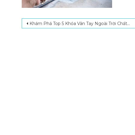
Post navigation
Khám Phá Top 5 Khóa Vân Tay Ngoài Trời Chất Lượng Tốt Nhất Hiện Nay