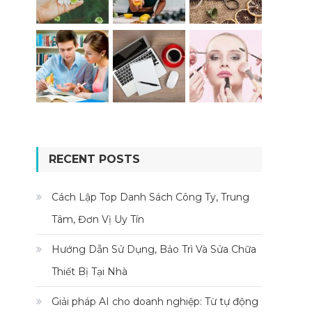
RECENT POSTS
Cách Lập Top Danh Sách Công Ty, Trung
Tâm, Đơn Vị Uy Tín
Hướng Dẫn Sử Dụng, Bảo Trì Và Sửa Chữa
Thiết Bị Tại Nhà
Giải pháp AI cho doanh nghiệp: Từ tự động