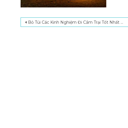
Post navigation
Bỏ Túi Các Kinh Nghiệm Đi Cắm Trại Tốt Nhất Dành Cho Người Mới