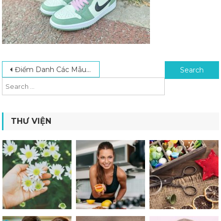
Post navigation
Search for:
Điểm Danh Các Mẫu Giày Jordan Đẹp Dành Cho Nam Và Nữ Hiện Nay
THƯ VIỆN