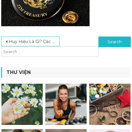
Post navigation
Search for:
Huy Hiệu Là Gì? Các Mẫu Huy Hiệu Đẹp Phổ Biến Nhất 2024
THƯ VIỆN