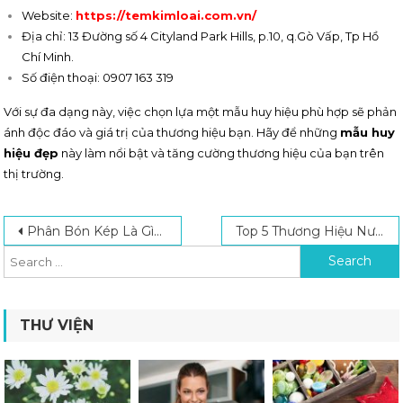
Website:
https://temkimloai.com.vn/
Địa chỉ: 13 Đường số 4 Cityland Park Hills, p.10, q.Gò Vấp, Tp Hồ
Chí Minh.
Số điện thoại: 0907 163 319
Với sự đa dạng này, việc chọn lựa một mẫu huy hiệu phù hợp sẽ phản
ánh độc đáo và giá trị của thương hiệu bạn. Hãy để những
mẫu huy
hiệu đẹp
này làm nổi bật và tăng cường thương hiệu của bạn trên
thị trường.
Post navigation
Search for:
Phân Bón Kép Là Gì? Thành Phần, Công Dụng Và Cách Sử Dụng Đúng
Top 5 Thương Hiệu Nước Hoa Giá Rẻ Mùi Thơm Cực Thích
THƯ VIỆN