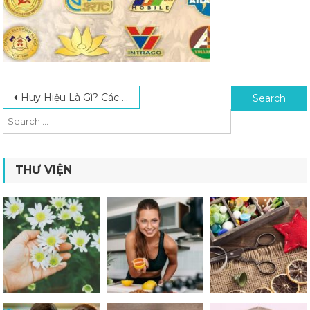
Post navigation
Search for:
Huy Hiệu Là Gì? Các Mẫu Huy Hiệu Đẹp Phổ Biến Nhất 2024
THƯ VIỆN