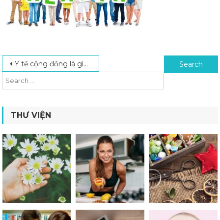
Post navigation
Search for:
Y tế cộng đồng là gì? Và những điều tốt đẹp từ y tế công cộng
THƯ VIỆN