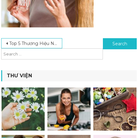
Post navigation
Search for:
Top 5 Thương Hiệu Nước Hoa Giá Rẻ Mùi Thơm Cực Thích
THƯ VIỆN