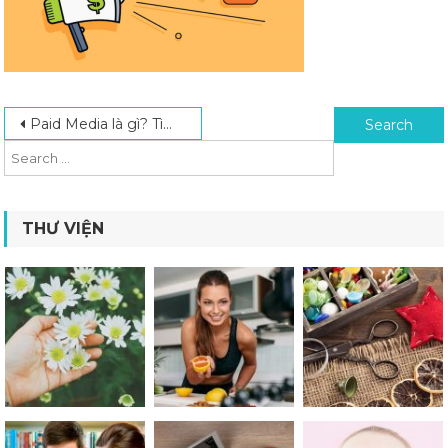
Post navigation
Search for:
Paid Media là gì? Tìm hiểu về phương tiện truyền thông trả phí
THƯ VIỆN