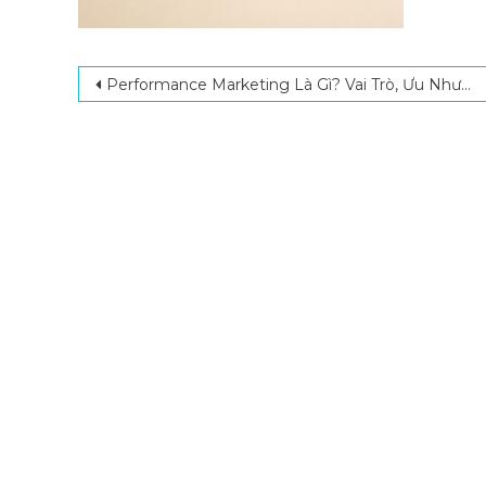
Post navigation
Performance Marketing Là Gì? Vai Trò, Ưu Nhược Điểm & Hướng Dẫn Triển Khai