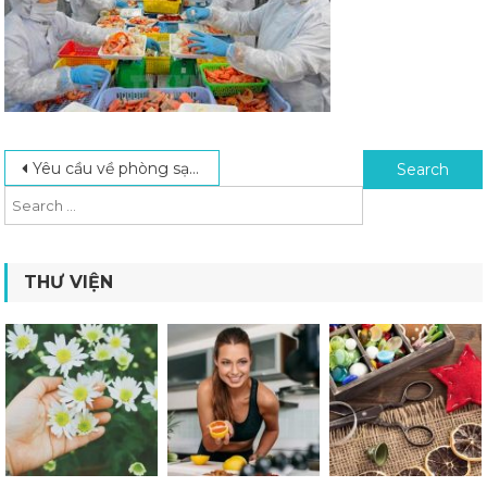
Post navigation
Search for:
Yêu cầu về phòng sạch trong nhà máy chế biến thực phẩm
THƯ VIỆN