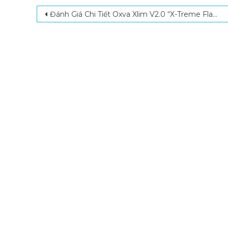
Post navigation
Đánh Giá Chi Tiết Oxva Xlim V2.0 “X-Treme Flavor” Cực Đỉnh – Đầu Pod V2 Có Gì Mới?