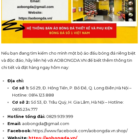
Nếu bạn đang tìm kiếm cho mình một bộ áo đấu bóng đá riêng biệt
và độc đáo, hãy liên hệ với AOBONGDA.VN để biết thêm thông tin
chi tiết và đặt hàng ngay hôm nay:
Địa chỉ:
Cơ sở 1:
Số 29, Đ. Hồng Tiến, P. Bồ Đề, Q. Long Biên,Hà Nội –
Hotline: 0814.123.888
Cơ sở 2:
Số 53, Đ. Trâu Quỳ, H. Gia Lâm, Hà Nội – Hotline:
0855.234.777
Hotline tổng đài:
0829.939.999
Email:
aobongda@gmail.com
Facebook:
https://www.facebook.com/aobongda.vn.shop/
Website:
https://aobongda.vn/