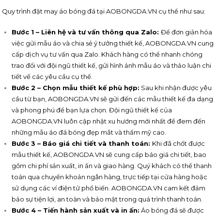
Quy trình đặt may áo bóng đá tại AOBONGDA.VN cụ thể như sau:
Bước 1 – Liên hệ và tư vấn thông qua Zalo:
Để đơn giản hóa
việc gửi mẫu áo và chia sẻ ý tưởng thiết kế, AOBONGDA.VN cung
cấp dịch vụ tư vấn qua Zalo. Khách hàng có thể nhanh chóng
trao đổi với đội ngũ thiết kế, gửi hình ảnh mẫu áo và thảo luận chi
tiết về các yêu cầu cụ thể.
Bước 2 – Chọn mẫu thiết kế phù hợp:
Sau khi nhận được yêu
cầu từ bạn, AOBONGDA.VN sẽ gửi đến các mẫu thiết kế đa dạng
và phong phú để bạn lựa chọn. Đội ngũ thiết kế của
AOBONGDA.VN luôn cập nhật xu hướng mới nhất để đem đến
những mẫu áo đá bóng đẹp mắt và thẩm mỹ cao.
Bước 3 – Báo giá chi tiết và thanh toán:
Khi đã chốt được
mẫu thiết kế, AOBONGDA.VN sẽ cung cấp báo giá chi tiết, bao
gồm chi phí sản xuất, in ấn và giao hàng. Quý khách có thể thanh
toán qua chuyển khoản ngân hàng, trực tiếp tại cửa hàng hoặc
sử dụng các ví điện tử phổ biến. AOBONGDA.VN cam kết đảm
bảo sự tiện lợi, an toàn và bảo mật trong quá trình thanh toán.
Bước 4 – Tiến hành sản xuất và in ấn:
Áo bóng đá sẽ được