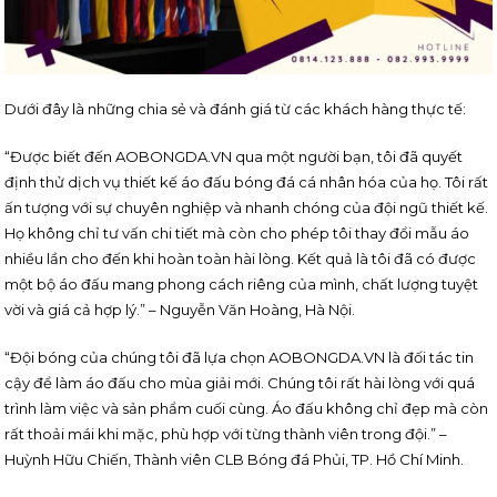
Dưới đây là những chia sẻ và đánh giá từ các khách hàng thực tế:
“Được biết đến AOBONGDA.VN qua một người bạn, tôi đã quyết
định thử dịch vụ thiết kế áo đấu bóng đá cá nhân hóa của họ. Tôi rất
ấn tượng với sự chuyên nghiệp và nhanh chóng của đội ngũ thiết kế.
Họ không chỉ tư vấn chi tiết mà còn cho phép tôi thay đổi mẫu áo
nhiều lần cho đến khi hoàn toàn hài lòng. Kết quả là tôi đã có được
một bộ áo đấu mang phong cách riêng của mình, chất lượng tuyệt
vời và giá cả hợp lý.” – Nguyễn Văn Hoàng, Hà Nội.
“Đội bóng của chúng tôi đã lựa chọn AOBONGDA.VN là đối tác tin
cậy để làm áo đấu cho mùa giải mới. Chúng tôi rất hài lòng với quá
trình làm việc và sản phẩm cuối cùng. Áo đấu không chỉ đẹp mà còn
rất thoải mái khi mặc, phù hợp với từng thành viên trong đội.” –
Huỳnh Hữu Chiến, Thành viên CLB Bóng đá Phủi, TP. Hồ Chí Minh.