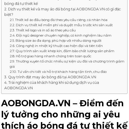
bóng đá tự thiết kế
Dịch vụ thiết kế và may áo đá bóng tại AOBONGDA.VN có gì đặc
biệt?
Thiết kế áo đấu bóng đá theo yêu cầu riêng, cá nhân hóa
Dịch vụ thiết kế miễn phí và duyệt mẫu trước khi sản xuất
Thiết kế logo và in số áo theo yêu cầu
Đội ngũ designer chuyên nghiệp, có kinh nghiệm lâu năm
Bảng size áo đa dạng, phù hợp với nhiều dáng người
Công nghệ in nhiệt kỹ thuật cao hiện đại và tiên tiến
Quy trình sản xuất khép kín, đảm bảo chất lượng sản phẩm
Hỗ trợ giao hàng nhanh chóng trên toàn quốc
Thường xuyên tổ chức nhiều sự kiện ưu đãi và chương trình giảm
giá
Tư vấn chi tiết và hỗ trợ khách hàng tận tình, chu đáo
Quy trình đặt may áo bóng đá tại AOBONGDA.VN
Trải nghiệm của khách hàng khi sử dụng dịch vụ của
AOBONGDA.VN
AOBONGDA.VN – Điểm đến
lý tưởng cho những ai yêu
thích áo bóng đá tự thiết kế