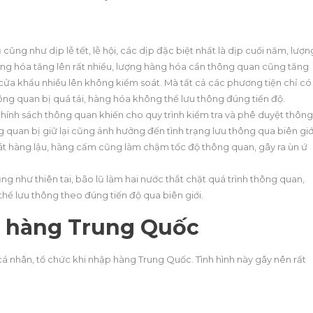
g như dịp lễ tết, lễ hội, các dịp đặc biệt nhất là dịp cuối năm, lượn
ng hóa tăng lên rất nhiều, lượng hàng hóa cần thông quan cũng tăng
cửa khẩu nhiều lên không kiểm soát. Mà tất cả các phương tiện chỉ có
g quan bị quá tải, hàng hóa không thể lưu thông đúng tiến độ.
chính sách thông quan khiến cho quy trình kiểm tra và phê duyệt thông
 quan bị giữ lại cũng ảnh hưởng đến tình trạng lưu thông qua biên giớ
át hàng lậu, hàng cấm cũng làm chậm tốc độ thông quan, gây ra ùn ứ
ng như thiên tai, bão lũ làm hai nước thắt chặt quá trình thông quan,
hể lưu thông theo đúng tiến độ qua biên giới.
ập hàng Trung Quốc
cá nhân, tổ chức khi nhập hàng Trung Quốc. Tình hình này gây nên rất