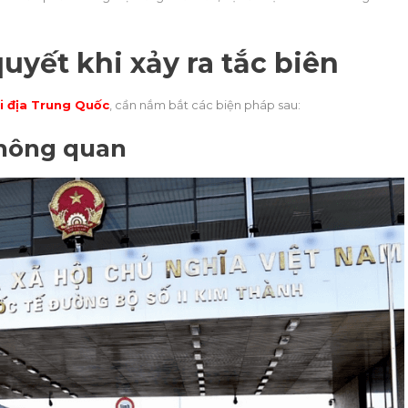
uyết khi xảy ra tắc biên
i địa Trung Quốc
, cần nắm bắt các biện pháp sau:
thông quan