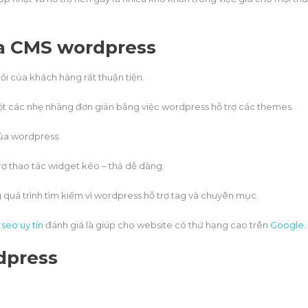
ủa CMS wordpress
ồi của khách hàng rất thuận tiện.
một các nhẹ nhàng đơn giản bằng việc wordpress hỗ trợ các themes.
của wordpress.
rợ thao tác widget kéo – thả dễ dàng.
g quá trình tìm kiếm vì wordpress hỗ trợ tag và chuyên mục.
 seo uy tín
đánh giá là giúp cho website có thứ hạng cao trên
Google
.
dpress