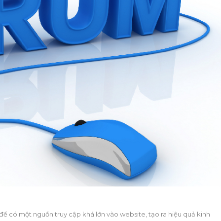
để có một nguồn truy cập khá lớn vào website, tạo ra hiệu quả kinh