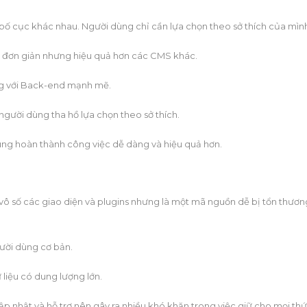
bố cục khác nhau. Người dùng chỉ cần lựa chọn theo sở thích của mìn
 đơn giản nhưng hiệu quả hơn các CMS khác.
g với Back-end mạnh mẽ.
gười dùng tha hồ lựa chọn theo sở thích.
ùng hoàn thành công việc dễ dàng và hiệu quả hơn.
vô số các giao diện và plugins nhưng là một mã nguồn dễ bị tổn thươn
gười dùng cơ bản.
 liệu có dung lượng lớn.
 nhật và hỗ trợ nên gây ra nhiều khó khăn trong việc giữ cho mọi thứ