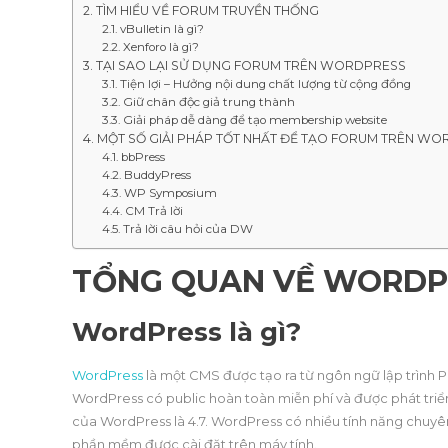
TÌM HIỂU VỀ FORUM TRUYỀN THỐNG
vBulletin là gì?
Xenforo là gì?
TẠI SAO LẠI SỬ DỤNG FORUM TRÊN WORDPRESS
Tiện lợi – Hưởng nội dung chất lượng từ cộng đồng
Giữ chân độc giả trung thành
Giải pháp dễ dàng để tạo membership website
MỘT SỐ GIẢI PHÁP TỐT NHẤT ĐỂ TẠO FORUM TRÊN W
bbPress
BuddyPress
WP Symposium
CM Trả lời
Trả lời câu hỏi của DW
TỔNG QUAN VỀ WORDP
WordPress là gì?
WordPress
là một CMS được tạo ra từ ngôn ngữ lập trình P
WordPress có public hoàn toàn miễn phí và được phát triển b
của WordPress là 4.7. WordPress có nhiều tính năng chu
phần mềm được cài đặt trên máy tính.