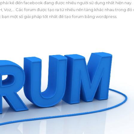
ó, phải kể đến facebook đang được nhiều người sử dụng nhất hiện nay.
TH, Voz,… Các forum được tạo ra từ nhiều nền tảng khác nhau trong đó
các bạn một số giải pháp tốt nhất để tạo forum bằng wordpress.