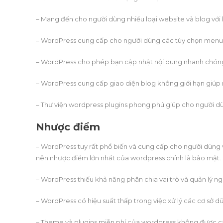
– Mang đến cho người dùng nhiều loại website và blog với 
– WordPress cung cấp cho người dùng các tùy chọn menu
– WordPress cho phép bạn cập nhật nội dung nhanh chón
– WordPress cung cấp giao diện blog không giới hạn giúp n
– Thư viện wordpress plugins phong phú giúp cho người d
Nhược điểm
– WordPress tuy rất phổ biến và cung cấp cho người dùng 
nên nhược điểm lớn nhất của wordpress chính là bảo mật.
– WordPress thiếu khả năng phân chia vai trò và quản lý n
– WordPress có hiệu suất thấp trong việc xử lý các cơ sở dữ
– Theme và plugins miễn phí của wordpress không được cập