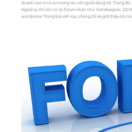
doanh cao vì có sự tương tác với người dùng tốt. Trong đ
Ngoài ra, thì còn có ác forum khác như: Vietdesigner, DD
wordpress. Trong bài viết này, chúng tôi sẽ giới thiệu tới 