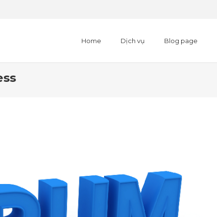
Home
Dịch vụ
Blog page
ess