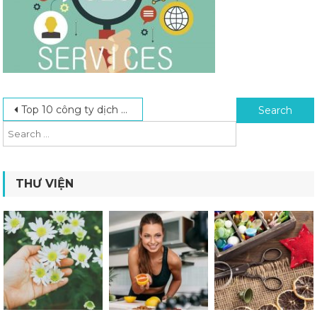
Post navigation
Search for:
Top 10 công ty dịch vụ SEO web lên Top Google uy tín TP.HCM
THƯ VIỆN