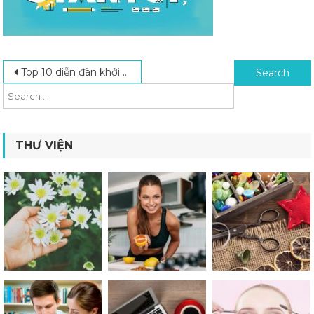
Post navigation
Search for:
Top 10 diễn đàn khởi nghiệp kinh doanh quy mô lớn nhất hiện nay
THƯ VIỆN