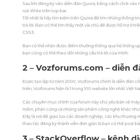
Sau khi đăng ký vào diễn đàn Quora, bằng cách click vào nút
nút Write trên top bar.
Tốt nhất là hãy tìm kiếm trên Quora để tìm những thông t
trả lời. Bạn có thể tìm thấy một vài chủ đề được hỗ trợ ở tr
CSS3.
Bạn có thể nhận được điểm thưởng thông qua hệ thống up-v
bạn cũng có thể theo dõi những câu trả lời của mình.
2 – Vozforums.com – diễn đ
Được tạo lập từ năm 2000, Vozforums chính là diễn đàn côn
triển, Vozforums hiện là 1 trong 100 website lớn nhất Việt N
Các chuyên mục chính của forum này chủ yếu bàn về máy t
mềm, phần cứng và những sản phẩm công nghệ khác như mobi
Đây là nơi để giao lưu các doanh nghiệp, các khu thương mạ
thao tác đăng ký thành viên đơn giản là bạn có thể post bài
3 – StackOverflow – kênh di