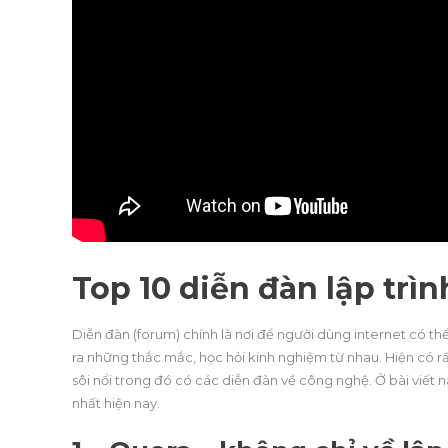
Top 10 diễn đàn lập trì
Diễn đàn (forum) chính là nơi để người dùng internet có thể
ra những thắc mắc, học hỏi kinh nghiệm từ nhau. Hiện có 
sôi nổi trong đó có các diễn đàn về công nghệ. Ở bài viết nà
nhất hiện nay.