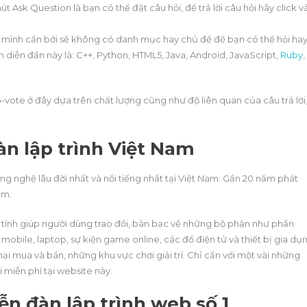
 Ask Question là bạn có thể đặt câu hỏi, để trả lời câu hỏi hãy click v
in mình cần bởi sẽ không có danh mục hay chủ đề để bạn có thể hỏi ha
ên diễn đần này là: C++, Python, HTML5, Java, Android, JavaScript,
Ruby
,
ote ở đây dựa trên chất lượng cũng như độ liên quan của câu trả lời
àn lập trình Việt Nam
g nghệ lâu đời nhất và nổi tiếng nhất tại Việt Nam. Gần 20 năm phát
am.
ính giúp người dùng trao đổi, bàn bạc về những bộ phận như phần
le, laptop, sự kiện game online, các đồ điện tử và thiết bị gia dụn
i mua và bán, những khu vực chơi giải trí. Chỉ cần với một vài những
 miễn phí tại website này.
ễn đàn lập trình web số 1