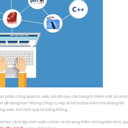
được phân công quản trị web, khi đó bạn cần trang bị thêm một số nhữ
 nên dễ dàng hơn. Những công cụ này sẽ hỗ trợ bạn kiểm tra những lần
trang web, tình hình quá tải băng thông,…
vừa học cách lập trình web cơ bản và bổ sung thêm những kiến thức q