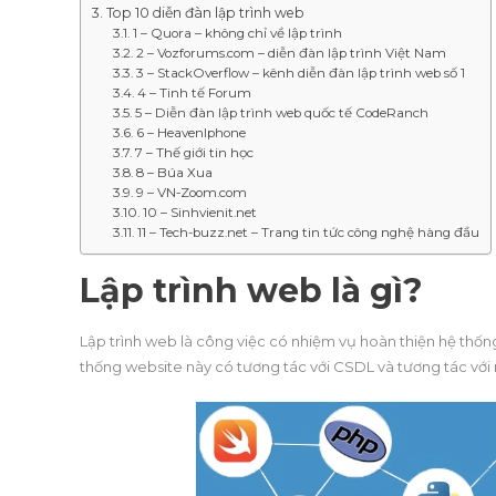
Top 10 diễn đàn lập trình web
1 – Quora – không chỉ về lập trình
2 – Vozforums.com – diễn đàn lập trình Việt Nam
3 – StackOverflow – kênh diễn đàn lập trình web số 1
4 – Tinh tế Forum
5 – Diễn đàn lập trình web quốc tế CodeRanch
6 – HeavenIphone
7 – Thế giới tin học
8 – Búa Xua
9 – VN-Zoom.com
10 – Sinhvienit.net
11 – Tech-buzz.net – Trang tin tức công nghệ hàng đầu
Lập trình web là gì?
Lập trình web là công việc có nhiệm vụ hoàn thiện hệ thốn
thống website này có tương tác với CSDL và tương tác với