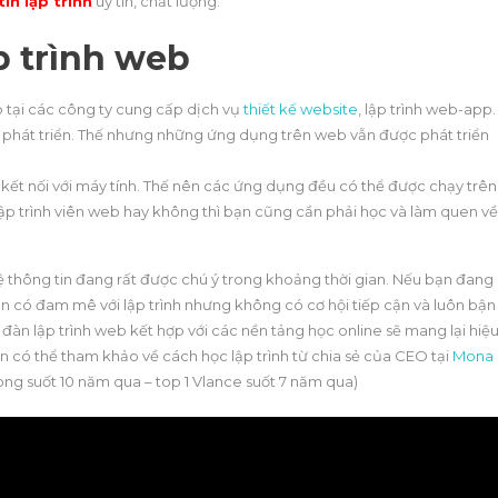
in lập trình
uy tín, chất lượng.
p trình web
web tại các công ty cung cấp dịch vụ
thiết kế website
, lập trình web-app.
 phát triển. Thế nhưng những ứng dụng trên web vẫn được phát triển
kết nối với máy tính. Thế nên các ứng dụng đều có thể được chạy trên
ập trình viên web hay không thì bạn cũng cần phải học và làm quen về
 thông tin đang rất được chú ý trong khoảng thời gian. Nếu bạn đang
ân có đam mê với lập trình nhưng không có cơ hội tiếp cận và luôn bận
n đàn lập trình web kết hợp với các nền tảng học online sẽ mang lại hiệ
 có thể tham khảo về cách học lập trình từ chia sẻ của CEO tại
Mona
ng suốt 10 năm qua – top 1 Vlance suốt 7 năm qua)