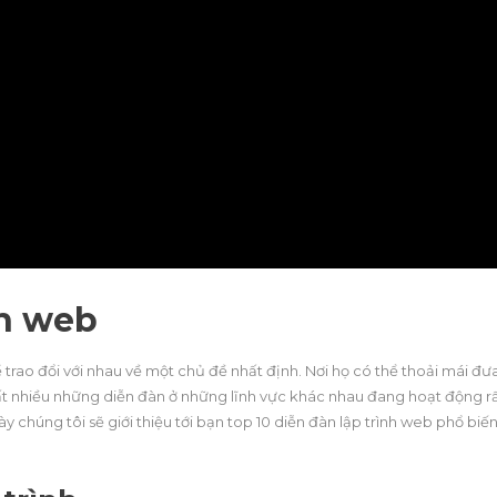
nh web
 trao đổi với nhau về một chủ đề nhất định. Nơi họ có thể thoải mái đư
rất nhiều những diễn đàn ở những lĩnh vực khác nhau đang hoạt động r
y chúng tôi sẽ giới thiệu tới bạn top 10 diễn đàn lập trình web phổ biế