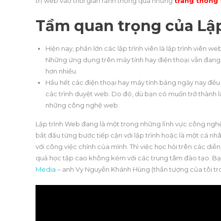
trị web vào thời gian rảnh thông qua những
trang thông t
Tầm quan trọng của Lậ
Hiện nay, phần lớn các lập trình viên là lập trình viên 
Những ứng dụng trên máy tính hay điện thoại vẫn đang
hơn nhiều.
Hầu hết các điện thoại hay máy tính bảng ngày nay đều 
các trình duyệt web. Do đó, dù bạn có muốn trở thành l
những công nghệ web.
Lập trình Web đang là một trong những lĩnh vực công nghệ
bắt đầu từng bước tiếp cận với lập trình hoặc là một cá nh
với công việc chính của mình. Thì việc học hỏi trên các diễ
quả học tập cao không kém với các trung tâm đào tạo. Bạn
Media
– anh Vy Nguyễn Khánh Hùng (thần tượng của tôi tro