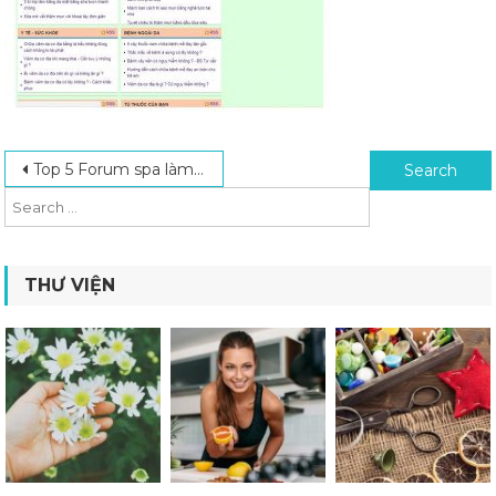
Post navigation
Search for:
Top 5 Forum spa làm đẹp chị em không thể bỏ qua
THƯ VIỆN