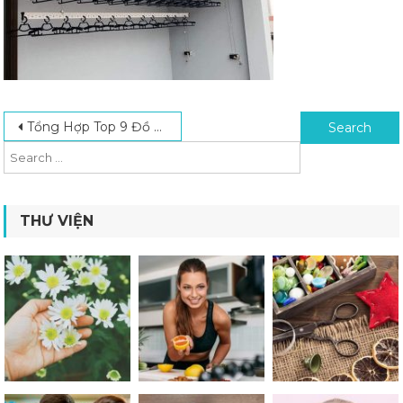
Post navigation
Search for:
Tổng Hợp Top 9 Đồ Nội Thất Thông Minh Thiết Kế Hiện Đại Nên Mua 2024
THƯ VIỆN