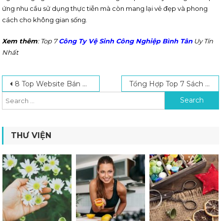
ứng nhu cầu sử dụng thực tiễn mà còn mang lại vẻ đẹp và phong
cách cho không gian sống.
Xem thêm
: Top 7
Công Ty Vệ Sinh Công Nghiệp Bình Tân
Uy Tín
Nhất
Post navigation
Search for:
8 Top Website Bán Phần Mềm Bản Quyền Giá Tốt Hiện Nay
Tổng Hợp Top 7 Sách Tiếng Anh Giao Tiếp Cho Người Đi Làm Nên Đọc 2024
THƯ VIỆN