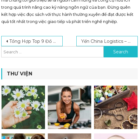
mà chúng tôi giới thiệu sẽ là nguồn cảm hứng và công cụ hữu ích
trong quá trình nâng cao kỹ năng ngôn ngữ của bạn. Đừng quên
kết hợp việc đọc sách với thực hành thường xuyên để đạt được kết
quả tốt nhất trong việc giao tiếp và phát triển nghề nghiệp.
Post navigation
Search for:
Tổng Hợp Top 9 Đồ Nội Thất Thông Minh Thiết Kế Hiện Đại Nên Mua 2024
Yến China Logistics – Đơn Vị Nhập Hàng Trung Quốc Hàng Đầu Hiện Nay
THƯ VIỆN