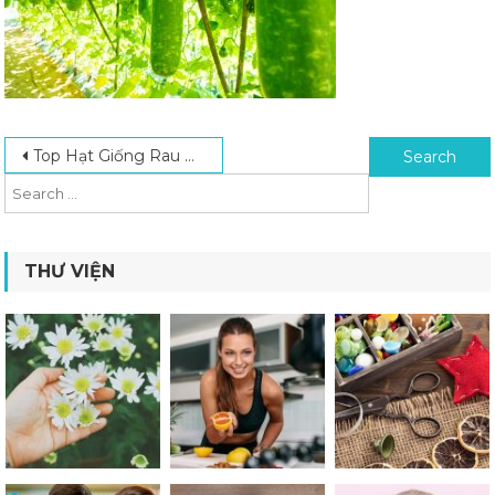
Post navigation
Search for:
Top Hạt Giống Rau Dễ Trồng Tại Nhà Và Nhanh Thu Hoạch
THƯ VIỆN